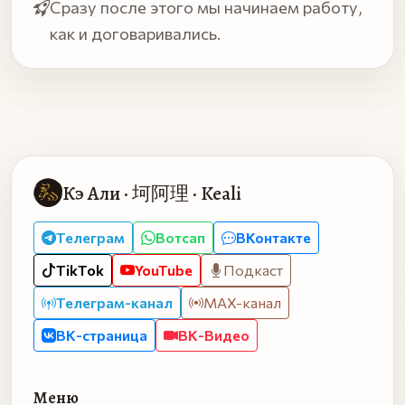
Сразу после этого мы начинаем работу,
как и договаривались.
Кэ Али · 坷阿理 · Keali
Телеграм
Вотсап
ВКонтакте
TikTok
YouTube
Подкаст
Телеграм-канал
MAX-канал
ВК-страница
ВК-Видео
Меню