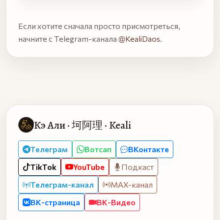
Если хотите сначала просто присмотреться,
начните с Telegram-канала
@KealiDaos
.
Кэ Али · 坷阿理 · Keali
Телеграм
Вотсап
ВКонтакте
TikTok
YouTube
Подкаст
Телеграм-канал
MAX-канал
ВК-страница
ВК-Видео