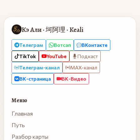
Кэ Али · 坷阿理 · Keali
Телеграм
Вотсап
ВКонтакте
TikTok
YouTube
Подкаст
Телеграм-канал
MAX-канал
ВК-страница
ВК-Видео
Меню
Главная
Путь
Разбор карты