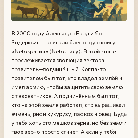
В 2000 году Александр Бард и Ян
Зодерквист написали блестящую книгу
«Netократия» (Netocracy). В этой книге
прослеживается эволюция вектора
правитель—подчинённый. Когда-то
правителем был тот, кто владел землёй и
имел армию, чтобы защитить свою землю
от захватчиков. А подчинённым был тот,
кто на этой земле работал, кто выращивал
ячмень, рис и кукурузу, пас коз и овец. Будь
у тебя хоть сто мешков зерна, но без земли
твоё зерно просто сгниёт. А если у тебя