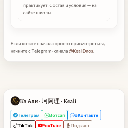
практикует. Состав и условия — на
сайте школы.
Если хотите сначала просто присмотреться,
начните с Telegram-канала
@KealiDaos
.
Кэ Али · 坷阿理 · Keali
Телеграм
Вотсап
ВКонтакте
TikTok
YouTube
Подкаст