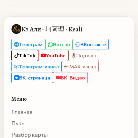
Кэ Али · 坷阿理 · Keali
Телеграм
Вотсап
ВКонтакте
TikTok
YouTube
Подкаст
Телеграм-канал
MAX-канал
ВК-страница
ВК-Видео
Меню
Главная
Путь
Разбор карты