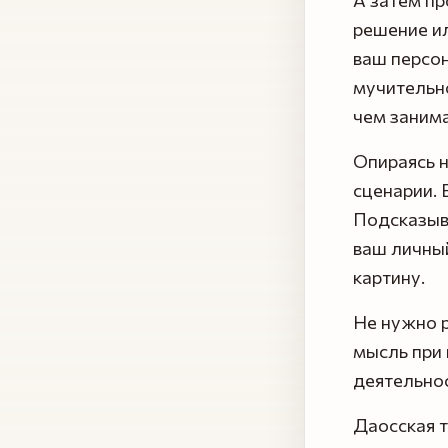
решение ил
ваш персон
мучительно
чем занима
Опираясь 
сценарии. 
Подсказыв
ваш личный
картину.
Не нужно 
мысль при 
деятельнос
Даосская т