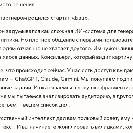
мого решения.
с партнёром родился стартап «Бац».
он задумывался как сложная ИИ-система для генер
алитики. Но плотное общение с первыми пользоват
людям отчаянно не хватает другого. Им нужен лич
в хаосе данных. Консильери, который видит картину
, что происходит сейчас. У нас есть доступ к выд
ам — ChatGPT, Claude, Gemini. Мы покупаем подпи
зные задачи. И оказываемся в ловушке фрагментир
кне мы пытаемся анализировать аудиторию, в друг
третьем — ведём список дел.
сственный интеллект дал вам толковый совет, ему
текст. И вы начинаете жонглировать вкладками, ко