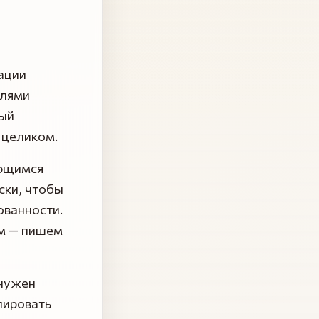
ации
елями
ный
 целиком.
ающимся
ски, чтобы
ованности.
ом — пишем
 нужен
пировать