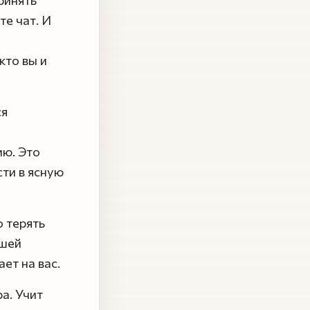
те чат. И
кто вы и
ся
ию. Это
ти в ясную
 терять
ашей
ет на вас.
а. Учит