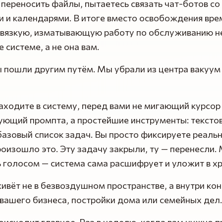
 переносить файлы, пытаетесь связать чат-ботов со
 и календарями. В итоге вместо освобождения вре
 вязкую, изматывающую работу по обслуживанию н
 системе, а не она вам.
 пошли другим путём. Мы убрали из центра вакуум
аходите в систему, перед вами не мигающий курсор
ующий промпта, а простейшие инструменты: тексто
базовый список задач. Вы просто фиксируете реальн
оизошло это. Эту задачу закрыли, ту — перенесли
 голосом — система сама расшифрует и уложит в хр
живёт не в безвоздушном пространстве, а внутри ко
 вашего бизнеса, постройки дома или семейных дел.
оисходит главное. Раз в неделю, когда вам нужно п