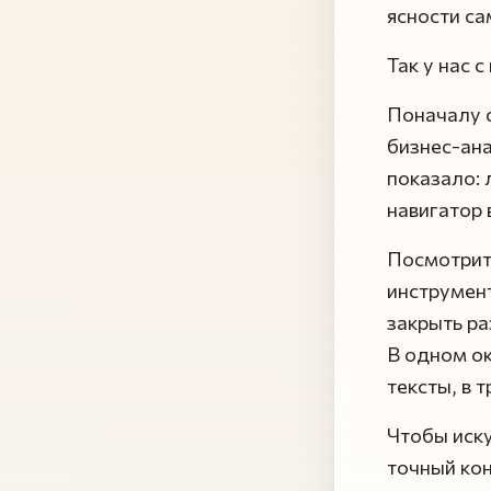
ясности са
Так у нас 
Поначалу 
бизнес-ан
показало: 
навигатор 
Посмотрите
инструмент
закрыть ра
В одном о
тексты, в 
Чтобы иску
точный кон