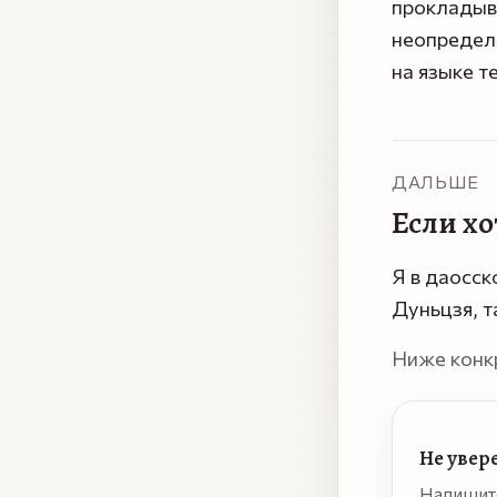
прокладыва
неопределё
на языке т
ДАЛЬШЕ
Если х
Я в даосск
Дуньцзя, 
Ниже конк
Не увере
Напишит