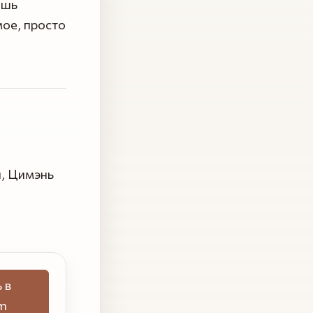
ишь
мое, просто
ы, Цимэнь
 в
m