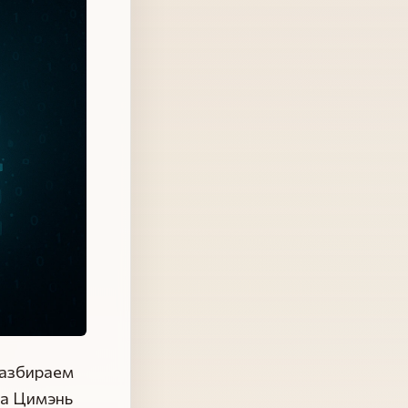
разбираем
на Цимэнь