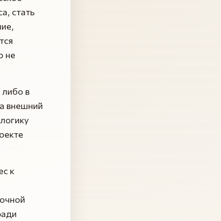
а, стать
ние,
тся
о не
 либо в
да внешний
 логику
роекте
ес к
точной
ради