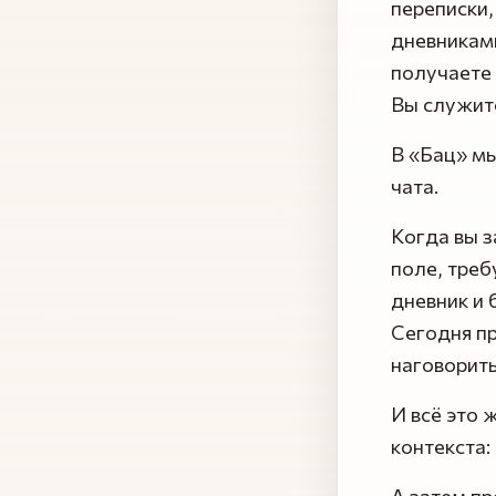
переписки,
дневниками
получаете
Вы служите
В «Бац» мы
чата.
Когда вы з
поле, треб
дневник и 
Сегодня пр
наговорить
И всё это 
контекста:
А затем пр