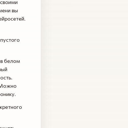
 своими
мени вы
ейросетей.
 пустого
 в белом
вый
ость.
. Можно
онику.
нкретного
ринять