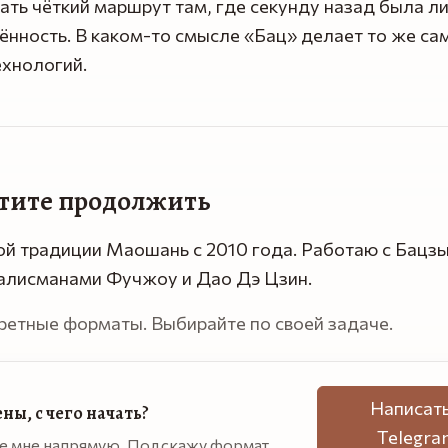
ть чёткий маршрут там, где секунду назад была л
нность. В каком-то смысле «Бац» делает то же са
ехнологий.
отите продолжить
ой традиции Маошань с 2010 года. Работаю с Бацз
талисманами Фучжоу и Дао Дэ Цзин.
ретные форматы. Выбирайте по своей задаче.
Написать
ны, с чего начать?
Telegra
е мне напрямую. Подскажу формат