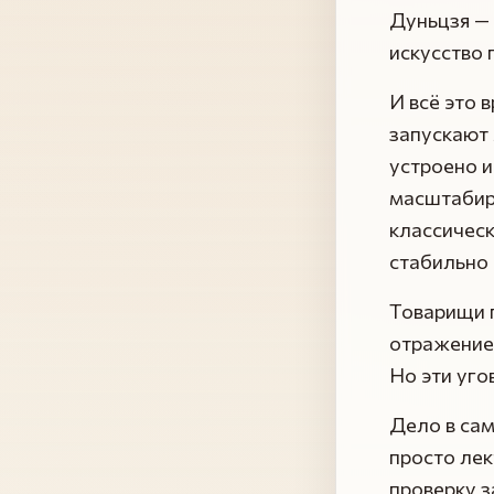
Дуньцзя — 
искусство 
И всё это 
запускают 
устроено и
масштабир
классическ
стабильно 
Товарищи г
отражение 
Но эти уго
Дело в са
просто лек
проверку з