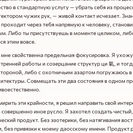
ство в стандартную услугу — убрать себя из процесс
ектором чужих рук, — живой контакт исчезает. Зна
 проходит через тебя напрямую к человеку, станови
м. Либо ты присутствуешь в моменте целиком, либ
я этим вовсе.
 мне свойственна предельная фокусировка. Я ухожу
тренней работы и созерцание структур ци 氣, и тог
тороной, либо с охотничьим азартом погружаюсь в
итектуры. Совмещать эти два состояния в одном п
ивоестественно.
ирить эти крайности, я решил направить свой интер
 совершенно иное русло. Я захотел создать чистый,
еский продукт. Без эзотерики, без натягивания вос
 без привязки к моему даосскому имени. Продукт 