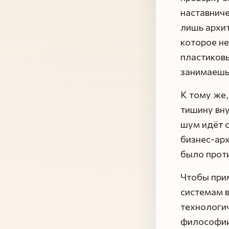
наставниче
лишь архит
которое не
пластиковы
занимаешьс
К тому же,
тишину вну
шум идёт с
бизнес-арх
было прот
Чтобы прим
системам в
технологич
философии,