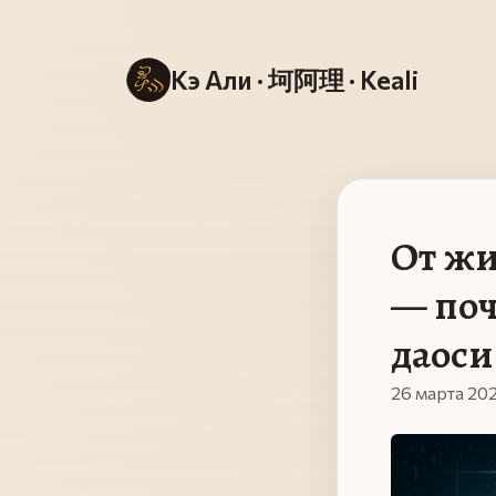
Кэ Али · 坷阿理 · Keali
От жи
— поч
даос
26 марта 202