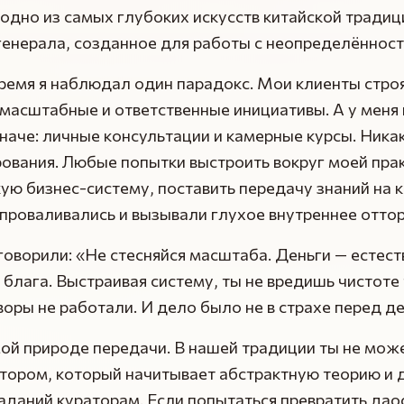
одно из самых глубоких искусств китайской традиц
генерала, созданное для работы с неопределённост
время я наблюдал один парадокс. Мои клиенты стро
масштабные и ответственные инициативы. А у меня 
наче: личные консультации и камерные курсы. Ника
ования. Любые попытки выстроить вокруг моей пра
ую бизнес-систему, поставить передачу знаний на 
проваливались и вызывали глухое внутреннее отто
оворили: «Не стесняйся масштаба. Деньги — естес
блага. Выстраивая систему, ты не вредишь чистоте
воры не работали. И дело было не в страхе перед д
мой природе передачи. В нашей традиции ты не мож
тором, который начитывает абстрактную теорию и 
аданий кураторам. Если попытаться превратить дао