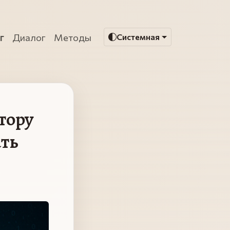
г
Диалог
Методы
Системная
тору
ать