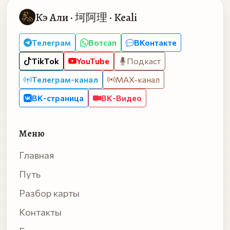
Кэ Али · 坷阿理 · Keali
Телеграм
Вотсап
ВКонтакте
TikTok
YouTube
Подкаст
Телеграм-канал
MAX-канал
ВК-страница
ВК-Видео
Меню
Главная
Путь
Разбор карты
Контакты