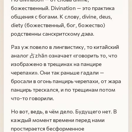
божественный. Divination — это практика
общения с богами. К слову, divine, deus,
diety (божественный, бог, божество)
родственны санскритскому
дэва.
Раз уж повело в лингвистику, то китайский
аналог 占zhān означает «говорить то, что
изображено в трещинах на панцире
черепахи». Они так раньше гадали —
бросали в огонь панцирь черепахи, от жара
панцирь трескался, и по трещинам потом
что-то говорили.
Но вот, ведь, в чём дело. Будущего нет. В
каждый момент времени перед нами
простирается бесформенное