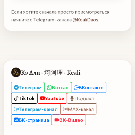
Если хотите сначала просто присмотреться,
начните с Telegram-канала
@KealiDaos
.
Кэ Али · 坷阿理 · Keali
Телеграм
Вотсап
ВКонтакте
TikTok
YouTube
Подкаст
Телеграм-канал
MAX-канал
ВК-страница
ВК-Видео