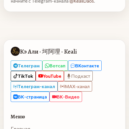
начните с Telegram-канала
@KealiDaos
.
Кэ Али · 坷阿理 · Keali
Телеграм
Вотсап
ВКонтакте
TikTok
YouTube
Подкаст
Телеграм-канал
MAX-канал
ВК-страница
ВК-Видео
Меню
Главная