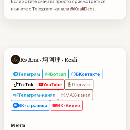
Если хотите сначала просто присмотреться,
начните с Telegram-канала
@KealiDaos
.
Кэ Али · 坷阿理 · Keali
Телеграм
Вотсап
ВКонтакте
TikTok
YouTube
Подкаст
Телеграм-канал
MAX-канал
ВК-страница
ВК-Видео
Меню