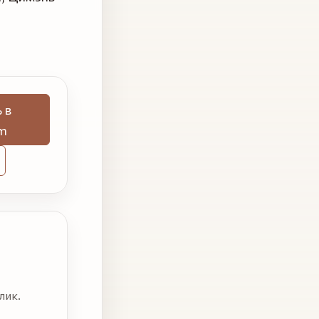
 в
m
лик.