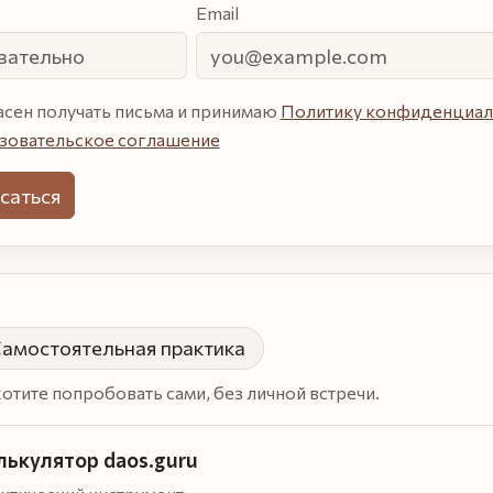
Email
щий
асен получать письма и принимаю
Политику конфиденциал
зовательское соглашение
не
ть
е.
ить,
амостоятельная практика
хотите попробовать сами, без личной встречи.
лькулятор daos.guru