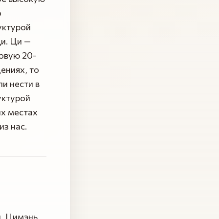
о
уктурой
и. Ци —
новую 20-
ениях, то
и нести в
уктурой
ых местах
з нас.
ы, Цимэнь