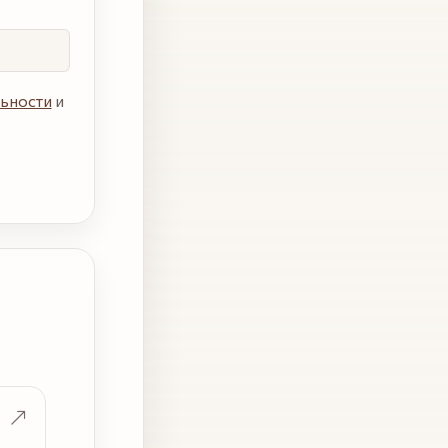
ьности
и