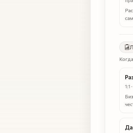
пра
Рас
сам
Л
Когда
Ра
1:1
Биз
чес
Да