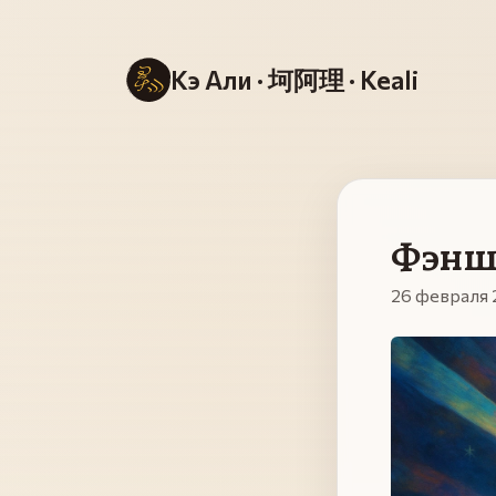
Кэ Али · 坷阿理 · Keali
Фэншу
26 февраля 2