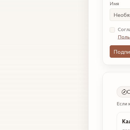
Имя
Настоя
Согл
человек
Поль
может 
заполня
это пол
Лучше
пропуст
чем не
С
дойти
Если 
Ка