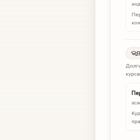
инд
Пер
кон
В
Долги
курса
Пе
aca
Кур
пра