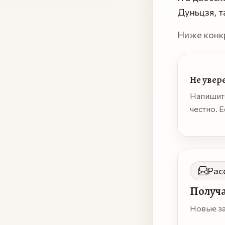
Дуньцзя, 
Ниже конк
Не увере
Напишит
честно. Е
Рас
Получа
Новые за