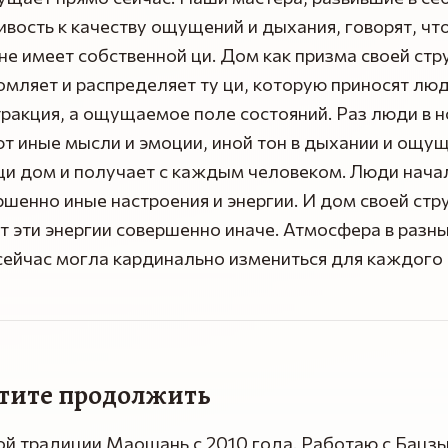
вость к качеству ощущений и дыхания, говорят, чт
не имеет собственной ци. Дом как призма своей стр
мляет и распределяет ту ци, которую приносят люд
тракция, а ощущаемое поле состояний. Раз люди в 
т иные мысли и эмоции, иной тон в дыхании и ощущ
ци дом и получает с каждым человеком. Люди начал
шенно иные настроения и энергии. И дом своей стр
 эти энергии совершенно иначе. Атмосфера в разн
ейчас могла кардинально измениться для каждого и
отите продолжить
ой традиции Маошань с 2010 года. Работаю с Бацз