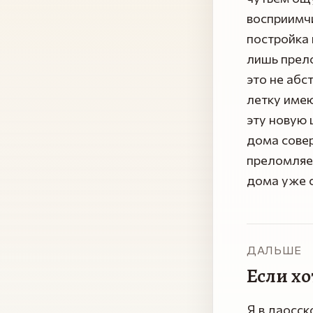
восприимчи
постройка 
лишь прело
это не абс
летку имею
эту новую 
дома совер
преломляет
дома уже с
ДАЛЬШЕ
Если х
Я в даосск