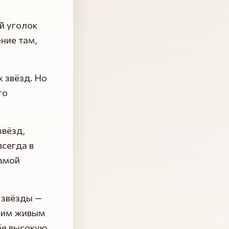
й уголок
ние там,
 звёзд. Но
го
звёзд,
всегда в
самой
 звёзды —
воим живым
бе высокую