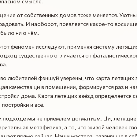
мпасном смысле.
ение от собственных домов тоже меняется. Уютны
радовать. И наоборот, появляется какое-то восхище
 было ни о чём.
тот феномен исследуют, применяя систему летящих
подход существенно отличается от фаталистическо
ва.
во любителей фэншуй уверены, что карта летящих 
я качества ци в помещении, формируется раз и на
стройки дома. Карта летящих звёзд определяется 
 постройки и всё.
м подходе мы не приемлем догматизм. Ци, летящие
зрительная метафизика, а то, что живой человек с
щает прямо сейчас. Наши мастера, развившие в се