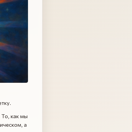
етку.
 То, как мы
тическом, а