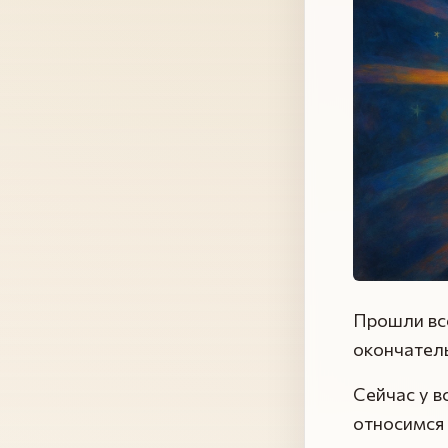
Прошли все
окончатель
Сейчас у в
относимся 