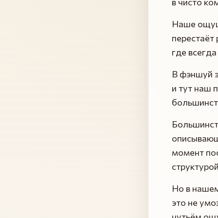
в чисто ко
Наше ощущ
перестаёт 
где всегда
В фэншуй э
и тут наш 
большинст
Большинст
описывающа
момент по
структурой
Но в наше
это не умо
чутьём ощу