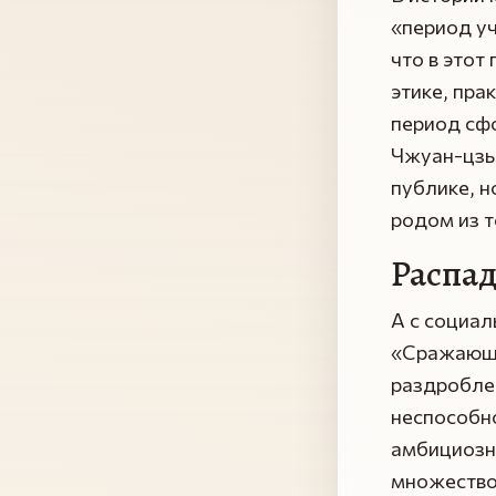
«период уч
что в этот
этике, пра
период сф
Чжуан-цзы
публике, н
родом из то
Распа
А с социал
«Сражающи
раздроблен
неспособн
амбициозны
множество 