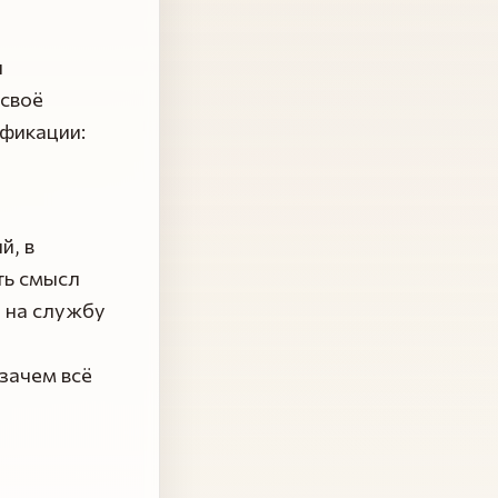
л
 своё
ификации:
й, в
ть смысл
е на службу
 зачем всё