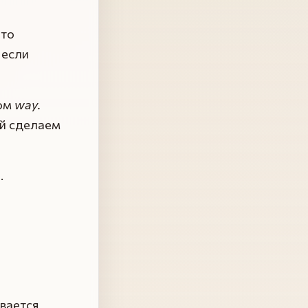
что
 если
вом
way.
вай сделаем
.
ывается