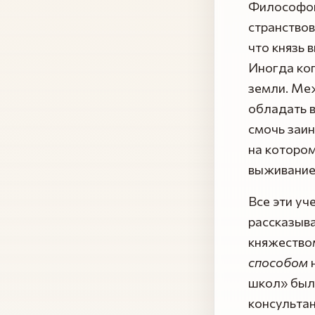
Философов
странствов
что князь 
Иногда ког
земли. Ме
обладать 
смочь заин
на котором
выживание
Все эти у
рассказыва
княжество
способом
н
школ» был
консультан