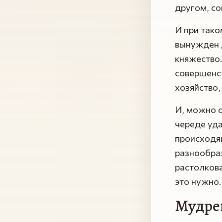
другом, со
И при тако
вынужден д
княжество.
совершенст
хозяйство,
И, можно с
череде уда
происходящ
разнообра
растолкова
это нужно.
Мудре