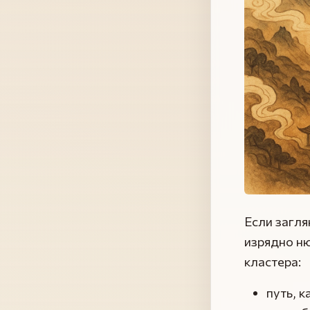
Если загля
изрядно ню
кластера:
путь, к