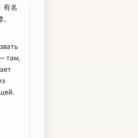
；有名
徼。
звать
— там,
дает
ез
щей.