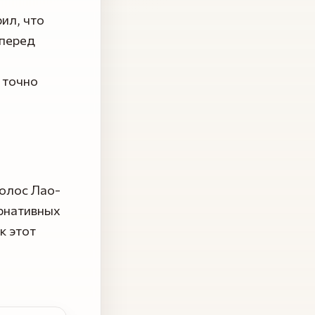
ил, что
 перед
 точно
голос Лао-
ернативных
к этот