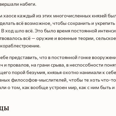
вершали набеги.
м хаосе каждый из этих многочисленных князей бы
елать всё возможное, чтобы сохранить и укрепить
 В ход шло всё. Это было время постоянной интенс
вовалось всё — оружие и военные теории, сельское
 кораблестроение.
ебе представить, что в постоянной гонке вооружени
ч и провалов, на грани срыва, в неспособности поня
его порой безумия, князья охотно нанимали к себ
зных философов-мыслителей, чтобы те хоть что-то
ли о том, как вообще устроен мир, как с ним быть и
цы