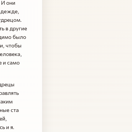
 И они
надежде,
удрецом.
ь в другие
одимо было
и, чтобы
человека,
е и само
удрецы
равлять
каким
ные ста
ей,
ь и я.