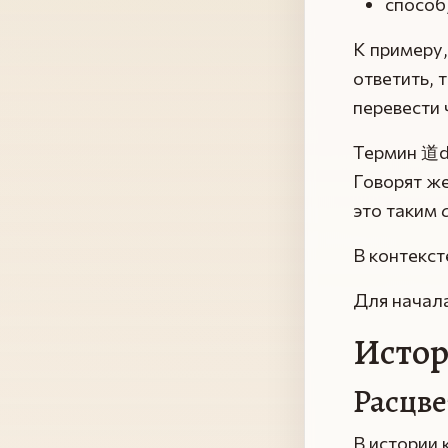
способ
К примеру,
ответить, 
перевести 
Термин 道d
Говорят же
это таким
В контекс
Для начала
Истор
Расцв
В истории 