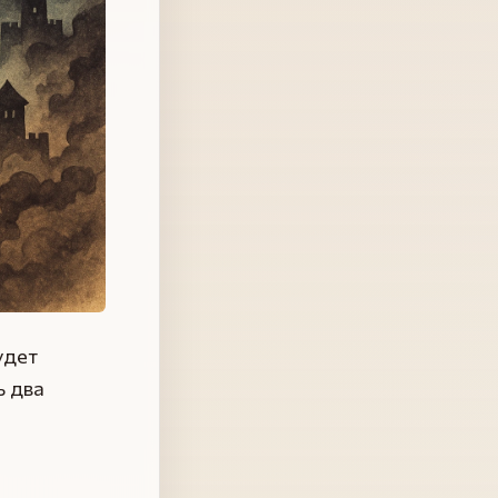
удет
ь два