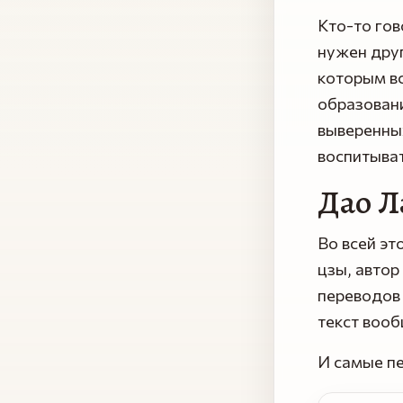
Кто-то гов
нужен друг
которым вс
образовани
выверенных
воспитыват
Дао Л
Во всей эт
цзы, автор
переводов 
текст вооб
И самые пе