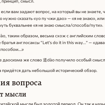
, принцип, смысл.
 если вам задают вопрос, на который вы не знаете, 
то нужно сказать «уо пу чжи дао» — «я не знаю», или
чуть буквальнее «я не знаю смысла/способа/пути».
ào, таким образом, весьма схож с английским сло
 братья англосаксы “Let’s do it in this way…” — «да
способом…»
те даосизма же слово 道dào получило особый смысл
 придётся дать небольшой исторический обзор.
ия вопроса
ет мысли
китайской мысли был золотой период. Он так и наз