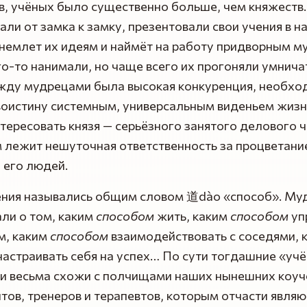
, учёных было существенно больше, чем княжеств.
али от замка к замку, презентовали свои учения в 
внемлет их идеям и наймёт на работу придворным м
о-то нанимали, но чаще всего их прогоняли умничат
жду мудрецами была высокая конкуренция, необх
воистину системным, универсальным виденьем жизн
тересовать князя — серьёзного занятого делового 
 лежит нешуточная ответственность за процветани
 его людей.
чения назывались общим словом 道dào «способ». М
ли о том, каким
способом
жить, каким
способом
уп
м, каким
способом
взаимодействовать с соседями, 
астраивать себя на успех… По сути тогдашние «учё
и весьма схожи с полчищами наших нынешних коуч
тов, тренеров и терапевтов, которым отчасти являюс