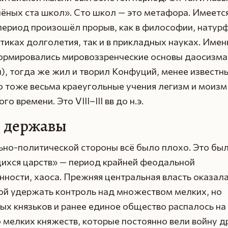
ёных ста школ». Сто школ — это метафора. Имеется
 период произошёл прорыв, как в философии, нату
ктиках долголетия, так и в прикладных науках. Имен
ормировались мировоззренческие основы даосизма
), тогда же жил и творил Конфуций, менее известн
о тоже весьма краеугольные учения легизм и моизм
го времени. Это VIII–III вв до н.э.
д державы
ьно-политической стороны всё было плохо. Это бы
хся царств» — период крайней феодальной
ности, хаоса. Прежняя центральная власть оказал
ой удержать контроль над множеством мелких, но
х князьков и ранее единое общество распалось на
мелких княжеств, которые постоянно вели войну др