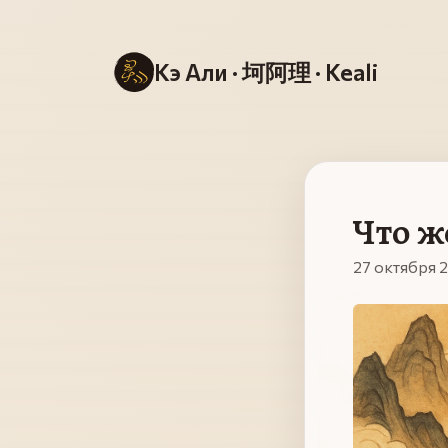
Кэ Али · 坷阿理 · Keali
Что ж
27 октября 2