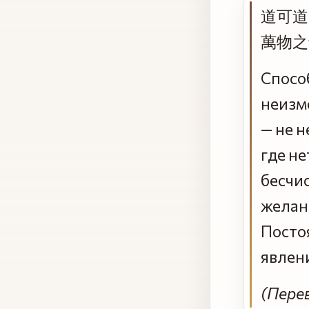
道可道
萬物之
Спосо
неизм
— не н
где не
бесчи
желан
Посто
явлен
(Пере