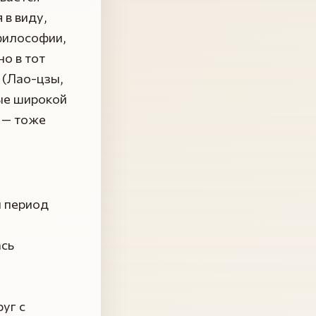
 в виду,
рфилософии,
но в тот
 (Лао-цзы,
ые широкой
 — тоже
л период
ась
уг с