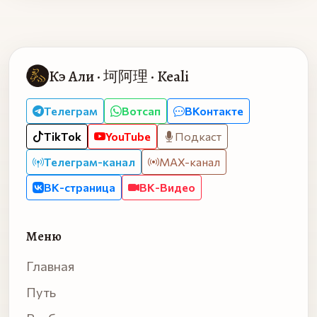
Кэ Али · 坷阿理 · Keali
Телеграм
Вотсап
ВКонтакте
TikTok
YouTube
Подкаст
Телеграм-канал
MAX-канал
ВК-страница
ВК-Видео
Меню
Главная
Путь